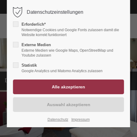
02382-2929
info@haus-quante.de
Datenschutzeinstellungen
Erforderlich*
Notwendige Cookies und Google Fonts zulassen damit die
Website korrekt funktioniert
Externe Medien
Externe Medien wie Google Maps, OpenStreetMap und
Youtube zulassen
Statistik
Google Analytics und Matomo Analytics zulassen
Das Hotel
Datenschutz
Impressum